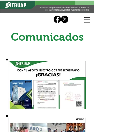
Sindicato Independiente de Trabajadores No Académicos
de la Benemérita Universidad Autónoma de Puebla
Comunicados